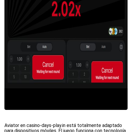
Aviator en casino-days-play.in está totalmente adaptado
para dispositivos móviles. El juego funciona con tecnología