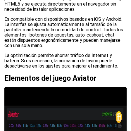
HTML5 y se ejecuta directamente en el navegador sin
necesidad de instalar aplicaciones.
Es compatible con dispositivos basados en iOS y Android.
La interfaz se ajusta automáticamente al tamaño de la
pantalla, manteniendo la comodidad de control. Todos los
elementos -botones de apuestas, auto-cashout, chat-
están dispuestos ergonómicamente y pueden manejarse
con una sola mano.
La optimización permite ahorrar tráfico de Internet y
batería. Si es necesario, la animación del avión puede
desactivarse en los ajustes para mejorar el rendimiento.
Elementos del juego Aviator