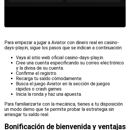
Para empezar a jugar a Aviator con dinero real en casino-
days-play.in, sigue los pasos que se indican a continuación:
Vaya al sitio web oficial casino-days-play.in.
Cree una cuenta especificando su correo electrónico
y la divisa de su cuenta.
Confirme el registro.
Recarga tu saldo cómodamente.
Busca el juego Aviator en la sección de juegos
rápidos o crash games.
Inicia la ronda y haz una apuesta.
Para familiarizarte con la mecánica, tienes a tu disposición
un modo demo que te permite probar la estrategia sin
arriesgar tu saldo real.
Bonificación de bienvenida y ventajas