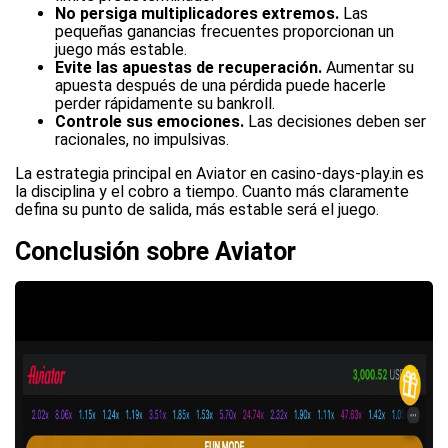
No persiga multiplicadores extremos.
Las
pequeñas ganancias frecuentes proporcionan un
juego más estable.
Evite las apuestas de recuperación.
Aumentar su
apuesta después de una pérdida puede hacerle
perder rápidamente su bankroll.
Controle sus emociones.
Las decisiones deben ser
racionales, no impulsivas.
La estrategia principal en Aviator en casino-days-play.in es
la disciplina y el cobro a tiempo. Cuanto más claramente
defina su punto de salida, más estable será el juego.
Conclusión sobre Aviator