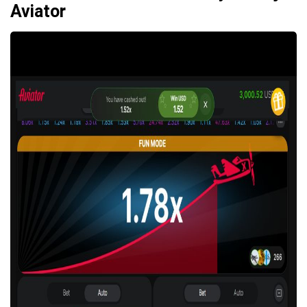
Aviator