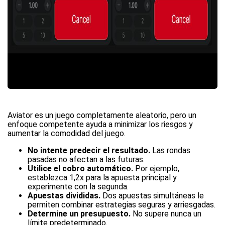
Aviator es un juego completamente aleatorio, pero un
enfoque competente ayuda a minimizar los riesgos y
aumentar la comodidad del juego.
No intente predecir el resultado.
Las rondas
pasadas no afectan a las futuras.
Utilice el cobro automático.
Por ejemplo,
establezca 1,2x para la apuesta principal y
experimente con la segunda.
Apuestas divididas.
Dos apuestas simultáneas le
permiten combinar estrategias seguras y arriesgadas.
Determine un presupuesto.
No supere nunca un
límite predeterminado.