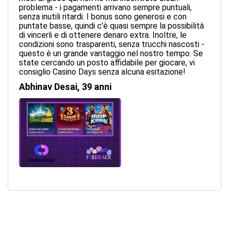
problema - i pagamenti arrivano sempre puntuali,
senza inutili ritardi. I bonus sono generosi e con
puntate basse, quindi c'è quasi sempre la possibilità
di vincerli e di ottenere denaro extra. Inoltre, le
condizioni sono trasparenti, senza trucchi nascosti -
questo è un grande vantaggio nel nostro tempo. Se
state cercando un posto affidabile per giocare, vi
consiglio Casino Days senza alcuna esitazione!
Abhinav Desai, 39 anni