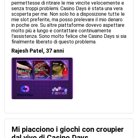
permettesse di ritirare le mie vincite velocemente e
senza troppi problemi. Casino Days è stata una vera
scoperta per me. Non solo ho a disposizione tutte le
mie slot preferite, ma posso prelevare il mio denaro
in poche ore. Su altre piattaforme dovevo aspettare
molto più a lungo e contattare continuamente
l'assistenza. Sono molto felice che Casino Days si sia
finalmente liberato di questo problema.
Rajesh Patel, 37 anni
Mi piacciono i giochi con croupier
dal vivo di Casino Days