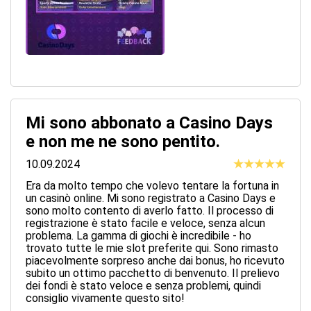
Mi sono abbonato a Casino Days
e non me ne sono pentito.
10.09.2024
Era da molto tempo che volevo tentare la fortuna in
un casinò online. Mi sono registrato a Casino Days e
sono molto contento di averlo fatto. Il processo di
registrazione è stato facile e veloce, senza alcun
problema. La gamma di giochi è incredibile - ho
trovato tutte le mie slot preferite qui. Sono rimasto
piacevolmente sorpreso anche dai bonus, ho ricevuto
subito un ottimo pacchetto di benvenuto. Il prelievo
dei fondi è stato veloce e senza problemi, quindi
consiglio vivamente questo sito!