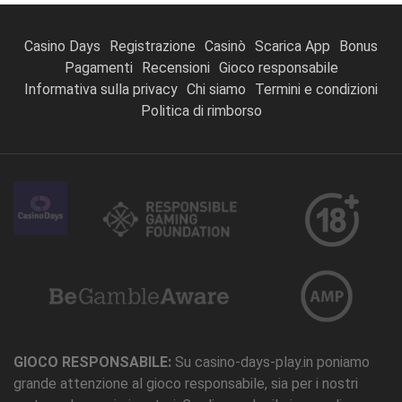
Casino Days
Registrazione
Casinò
Scarica App
Bonus
Pagamenti
Recensioni
Gioco responsabile
Informativa sulla privacy
Chi siamo
Termini e condizioni
Politica di rimborso
GIOCO RESPONSABILE:
Su casino-days-play.in poniamo
grande attenzione al gioco responsabile, sia per i nostri