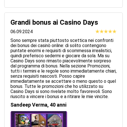
Grandi bonus ai Casino Days
06.09.2024
Sono sempre stata piuttosto scettica nei confronti
dei bonus dei casinò online: di solito contengono
puntate enormi e requisiti di scommessa irrealistici,
quindi preferisco sedermi e giocare da sola. Ma su
Casino Days sono rimasto piacevolmente sorpreso
dal programma di bonus. Nella sezione Promozioni,
tutti i termini e le regole sono immediatamente chiari,
senza requisiti nascosti. Posso capire
immediatamente se accettare o meno questo o quel
bonus. Tutte le promozioni che ho utilizzato su
Casino Days si sono rivelate molto favorevoli. Sono
riuscito a vincere i bonus e a ritirare le mie vincite.
Sandeep Verma, 40 anni