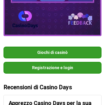
Giochi di casinò
Registrazione e login
Recensioni di Casino Days
Apprezzo Casino Days per la sua