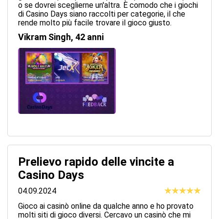
o se dovrei sceglierne un'altra. È comodo che i giochi
di Casino Days siano raccolti per categorie, il che
rende molto più facile trovare il gioco giusto.
Vikram Singh, 42 anni
Prelievo rapido delle vincite a
Casino Days
04.09.2024
Gioco ai casinò online da qualche anno e ho provato
molti siti di gioco diversi. Cercavo un casinò che mi