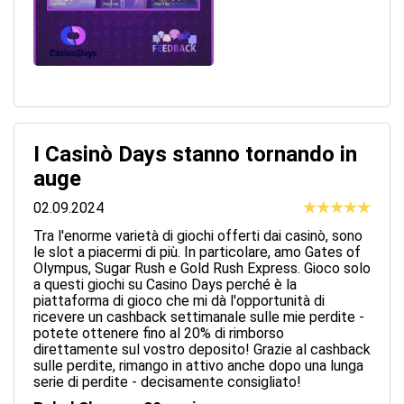
I Casinò Days stanno tornando in
auge
02.09.2024
Tra l'enorme varietà di giochi offerti dai casinò, sono
le slot a piacermi di più. In particolare, amo Gates of
Olympus, Sugar Rush e Gold Rush Express. Gioco solo
a questi giochi su Casino Days perché è la
piattaforma di gioco che mi dà l'opportunità di
ricevere un cashback settimanale sulle mie perdite -
potete ottenere fino al 20% di rimborso
direttamente sul vostro deposito! Grazie al cashback
sulle perdite, rimango in attivo anche dopo una lunga
serie di perdite - decisamente consigliato!