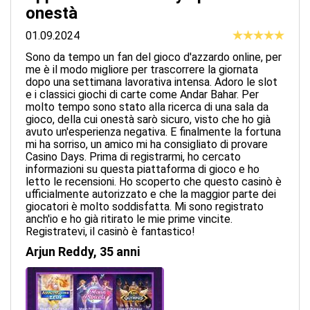
onestà
01.09.2024
Sono da tempo un fan del gioco d'azzardo online, per
me è il modo migliore per trascorrere la giornata
dopo una settimana lavorativa intensa. Adoro le slot
e i classici giochi di carte come Andar Bahar. Per
molto tempo sono stato alla ricerca di una sala da
gioco, della cui onestà sarò sicuro, visto che ho già
avuto un'esperienza negativa. E finalmente la fortuna
mi ha sorriso, un amico mi ha consigliato di provare
Casino Days. Prima di registrarmi, ho cercato
informazioni su questa piattaforma di gioco e ho
letto le recensioni. Ho scoperto che questo casinò è
ufficialmente autorizzato e che la maggior parte dei
giocatori è molto soddisfatta. Mi sono registrato
anch'io e ho già ritirato le mie prime vincite.
Registratevi, il casinò è fantastico!
Arjun Reddy, 35 anni