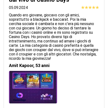
05.09.2024
Quando ero giovane, giocavo con gli amici,
soprattutto a blackjack e baccarat. Poi la mia
cerchia sociale è cambiata e non c'era più nessuno
con cui giocare. Un giorno ho deciso di tentare la
fortuna con i casinò online e mi sono registrato su
Casino Days. Ho provato diversi tipi di
intrattenimento, ma continuo ad amare i giochi di
carte. La mia categoria di casinò preferita è quella
dei giochi con croupier dal vivo, dove si può interagire
con il croupier e con gli altri giocatori. Che nostalgia,
ricordo la mia giovinezza!
Amit Kapoor, 53 anni