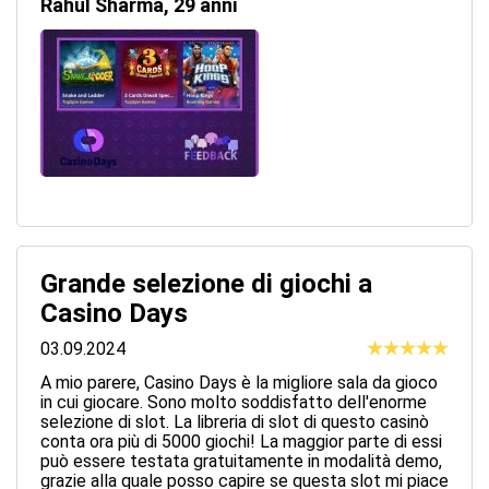
Rahul Sharma, 29 anni
Grande selezione di giochi a
Casino Days
03.09.2024
A mio parere, Casino Days è la migliore sala da gioco
in cui giocare. Sono molto soddisfatto dell'enorme
selezione di slot. La libreria di slot di questo casinò
conta ora più di 5000 giochi! La maggior parte di essi
può essere testata gratuitamente in modalità demo,
grazie alla quale posso capire se questa slot mi piace