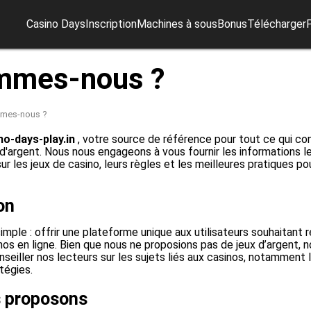
Casino Days
Inscription
Machines à sous
Bonus
Télécharger
mmes-nous ?
mes-nous ?
no-days-play.in
, votre source de référence pour tout ce qui co
 d'argent. Nous nous engageons à vous fournir les informations le
r les jeux de casino, leurs règles et les meilleures pratiques pou
on
imple : offrir une plateforme unique aux utilisateurs souhaitant 
inos en ligne. Bien que nous ne proposions pas de jeux d’argent, n
nseiller nos lecteurs sur les sujets liés aux casinos, notamment l
tégies.
s proposons