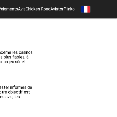
Paiements
Avis
Chicken Road
Aviator
Plinko
ncerne les casinos
s plus fiables, à
r un jeu sûr et
rester informés de
otre objectif est
es avis, les