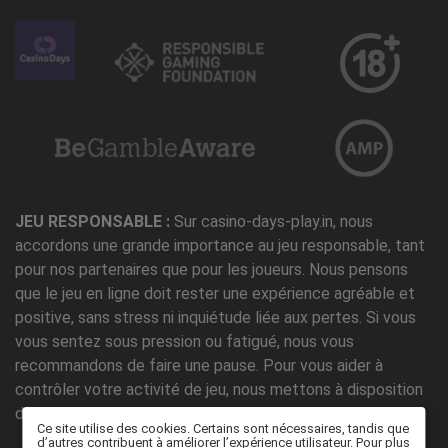
JEU RESPONSABLE :
Sur casino-days-play.in, nous
accordons une grande importance au jeu responsable, tant
pour nos partenaires que pour les joueurs. Nous pensons
que le jeu en ligne doit rester une expérience agréable et
positive, sans stress ni inquiétude liée aux pertes. Si vous
vous sentez sous pression ou fatigué, nous vous
recommandons de faire une pause. Pour vous aider à
contrôler votre activité de jeu, nous mettons à disposition
des ressources utiles et des recommandations.
Ce site utilise des cookies. Certains sont nécessaires, tandis que
d’autres contribuent à améliorer l’expérience utilisateur. Pour plus