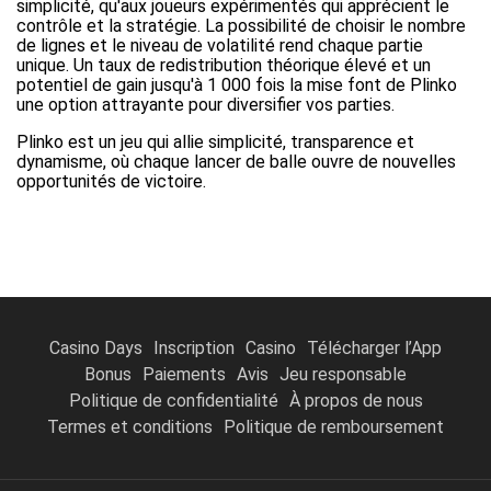
simplicité, qu'aux joueurs expérimentés qui apprécient le
contrôle et la stratégie. La possibilité de choisir le nombre
de lignes et le niveau de volatilité rend chaque partie
unique. Un taux de redistribution théorique élevé et un
potentiel de gain jusqu'à 1 000 fois la mise font de Plinko
une option attrayante pour diversifier vos parties.
Plinko est un jeu qui allie simplicité, transparence et
dynamisme, où chaque lancer de balle ouvre de nouvelles
opportunités de victoire.
Casino Days
Inscription
Casino
Télécharger l’App
Bonus
Paiements
Avis
Jeu responsable
Politique de confidentialité
À propos de nous
Termes et conditions
Politique de remboursement