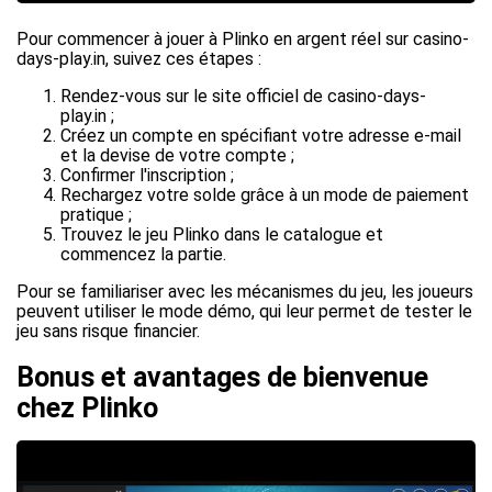
Pour commencer à jouer à Plinko en argent réel sur casino-
days-play.in, suivez ces étapes :
Rendez-vous sur le site officiel de casino-days-
play.in ;
Créez un compte en spécifiant votre adresse e-mail
et la devise de votre compte ;
Confirmer l'inscription ;
Rechargez votre solde grâce à un mode de paiement
pratique ;
Trouvez le jeu Plinko dans le catalogue et
commencez la partie.
Pour se familiariser avec les mécanismes du jeu, les joueurs
peuvent utiliser le mode démo, qui leur permet de tester le
jeu sans risque financier.
Bonus et avantages de bienvenue
chez Plinko