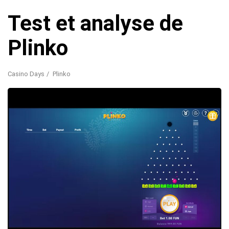
Test et analyse de
Plinko
Casino Days
Plinko