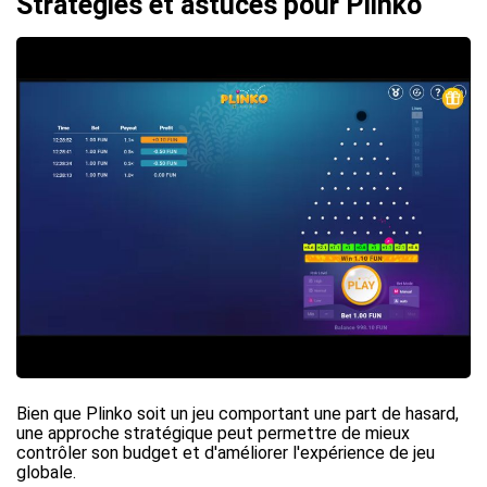
Stratégies et astuces pour Plinko
Bien que Plinko soit un jeu comportant une part de hasard,
une approche stratégique peut permettre de mieux
contrôler son budget et d'améliorer l'expérience de jeu
globale.