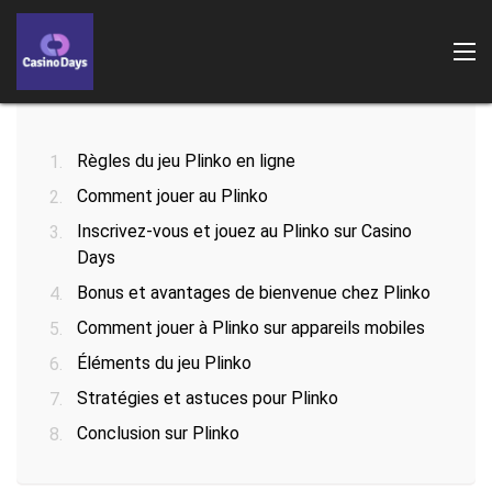
Règles du jeu Plinko en ligne
Comment jouer au Plinko
Inscrivez-vous et jouez au Plinko sur Casino
Days
Bonus et avantages de bienvenue chez Plinko
Comment jouer à Plinko sur appareils mobiles
Éléments du jeu Plinko
Stratégies et astuces pour Plinko
Conclusion sur Plinko