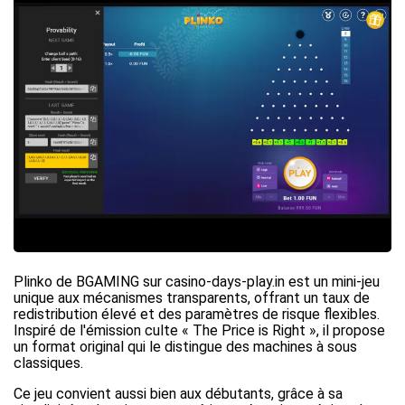
Plinko de BGAMING sur casino-days-play.in est un mini-jeu
unique aux mécanismes transparents, offrant un taux de
redistribution élevé et des paramètres de risque flexibles.
Inspiré de l'émission culte « The Price is Right », il propose
un format original qui le distingue des machines à sous
classiques.
Ce jeu convient aussi bien aux débutants, grâce à sa