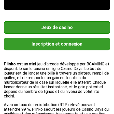
Jeux de casino
Inscription et connexion
Plinko
est un mini-jeu d'arcade développé par BGAMING et
disponible sur le casino en ligne Casino Days. Le but du
joueur est de lancer une bille à travers un plateau rempli de
quilles, et de remporter un gain en fonction du
multiplicateur de la case sur laquelle elle atterrit. Chaque
lancer donne un résultat instantané, et le gain potentiel
dépend du nombre de lignes et du niveau de volatilité
choisi.
Avec un taux de redistribution (RTP) élevé pouvant
atteindre 99 %, Plinko séduit les joueurs de Casino Days qui
privilégient des mécanismes transparents et une gestion