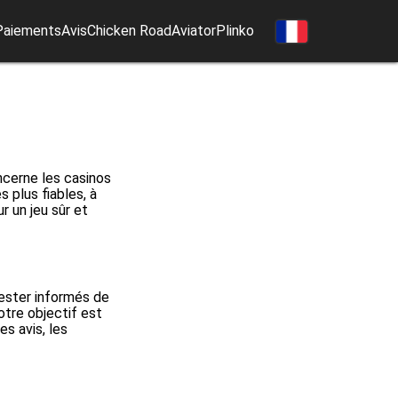
Paiements
Avis
Chicken Road
Aviator
Plinko
ncerne les casinos
s plus fiables, à
r un jeu sûr et
rester informés de
otre objectif est
es avis, les