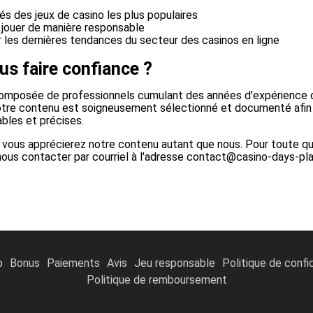
lés des jeux de casino les plus populaires
 jouer de manière responsable
r les dernières tendances du secteur des casinos en ligne
us faire confiance ?
omposée de professionnels cumulant des années d'expérience 
Notre contenu est soigneusement sélectionné et documenté afin 
ables et précises.
vous apprécierez notre contenu autant que nous. Pour toute qu
nous contacter par courriel à l'adresse contact@casino-days-play
p
Bonus
Paiements
Avis
Jeu responsable
Politique de confid
Politique de remboursement