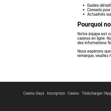
Guides détail
Conseils pour
Actualités su
Pourquoi no
Notre équipe est c
casinos en ligne. 
des informations fi
Nous espérons que 
remarque, veuillez 
Casino Days
Inscription
Casino
Télécharger l’Ap