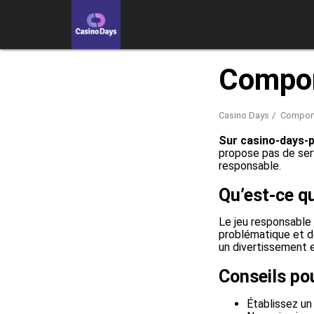
Compor
Casino Days
Comport
Sur casino-days-pl
propose pas de serv
responsable.
Qu’est-ce qu
Le jeu responsable 
problématique et d
un divertissement 
Conseils po
Établissez un