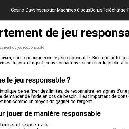
Casino Days
Inscription
Machines à sous
Bonus
Télécharger
tement de jeu respons
ement de jeu responsable
ay.in,
nous encourageons le jeu responsable. Bien que notre pl
ices de jeux d'argent, nous souhaitons sensibiliser le public à l'
e le jeu responsable ?
implique de se fixer des limites, de reconnaître les signes d'une
e demander de l'aide en cas de besoin. Il est important de cons
et non comme un moyen de gagner de l'argent.
ur jouer de manière responsable
 budget et respectez-le.