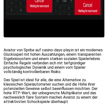
Aviator von Spribe auf casino-days-play.in ist ein modernes
Glücksspiel mit hohen Auszahlungen, einem transparenten
Ergebnissystem und einem starken sozialen Spielerlebnis.
Einfache Regeln verbinden sich mit tiefgründiger
psychologischer Dynamik und einem vom Spieler
vollständig kontrollierbaren Risiko.
Das Spiel ist ideal für alle, die eine Alternative zu
klassischen Spielautomaten suchen und die Höhe ihrer
potenziellen Gewinne selbst beeinflussen möchten. Der
hohe RTP-Wert, der unbegrenzte Multiplikator und das
nachweislich faire System machen Aviator zu einem der
attraktivsten Schockspiele überhaupt.