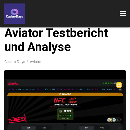
Aviator Testbericht
und Analyse
Casino Days
Aviator