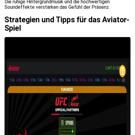
Die ruhige Hintergrundmusik und die hochwertigen
Soundeffekte verstärken das Gefühl der Präsenz.
Strategien und Tipps für das Aviator-
Spiel