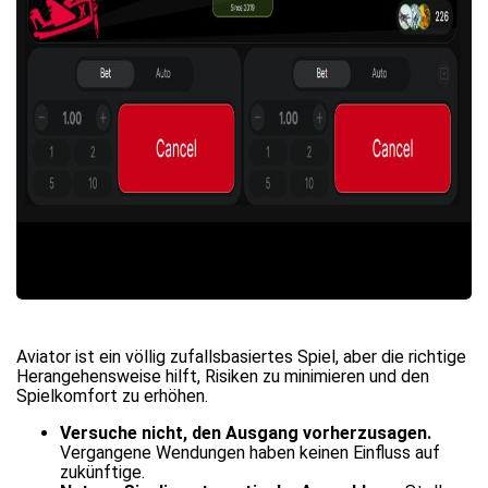
Aviator ist ein völlig zufallsbasiertes Spiel, aber die richtige
Herangehensweise hilft, Risiken zu minimieren und den
Spielkomfort zu erhöhen.
Versuche nicht, den Ausgang vorherzusagen.
Vergangene Wendungen haben keinen Einfluss auf
zukünftige.