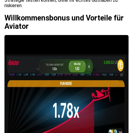
Strategie testen können, ohne Ihr echtes Guthaben zu
riskieren.
Willkommensbonus und Vorteile für
Aviator