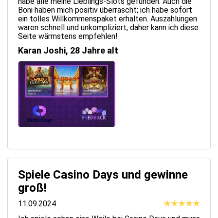
habe alle meine Lieblings-Slots gefunden. Auch die
Boni haben mich positiv überrascht; ich habe sofort
ein tolles Willkommenspaket erhalten. Auszahlungen
waren schnell und unkompliziert, daher kann ich diese
Seite wärmstens empfehlen!
Karan Joshi, 28 Jahre alt
Spiele Casino Days und gewinne
groß!
11.09.2024