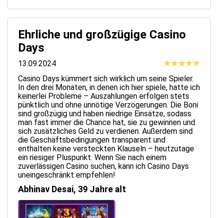
Ehrliche und großzügige Casino
Days
13.09.2024
Casino Days kümmert sich wirklich um seine Spieler.
In den drei Monaten, in denen ich hier spiele, hatte ich
keinerlei Probleme – Auszahlungen erfolgen stets
pünktlich und ohne unnötige Verzögerungen. Die Boni
sind großzügig und haben niedrige Einsätze, sodass
man fast immer die Chance hat, sie zu gewinnen und
sich zusätzliches Geld zu verdienen. Außerdem sind
die Geschäftsbedingungen transparent und
enthalten keine versteckten Klauseln – heutzutage
ein riesiger Pluspunkt. Wenn Sie nach einem
zuverlässigen Casino suchen, kann ich Casino Days
uneingeschränkt empfehlen!
Abhinav Desai, 39 Jahre alt