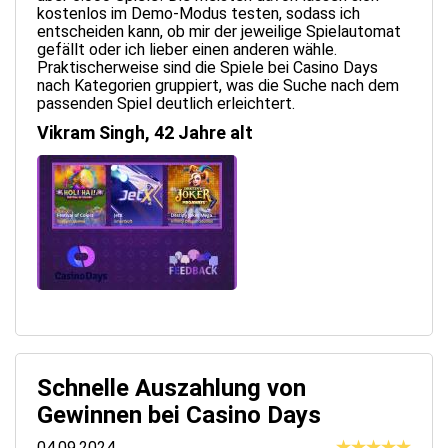
kostenlos im Demo-Modus testen, sodass ich
entscheiden kann, ob mir der jeweilige Spielautomat
gefällt oder ich lieber einen anderen wähle.
Praktischerweise sind die Spiele bei Casino Days
nach Kategorien gruppiert, was die Suche nach dem
passenden Spiel deutlich erleichtert.
Vikram Singh, 42 Jahre alt
Schnelle Auszahlung von
Gewinnen bei Casino Days
04.09.2024