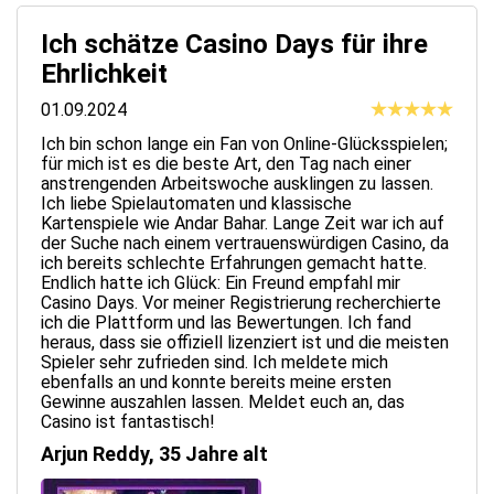
Ich schätze Casino Days für ihre
Ehrlichkeit
01.09.2024
Ich bin schon lange ein Fan von Online-Glücksspielen;
für mich ist es die beste Art, den Tag nach einer
anstrengenden Arbeitswoche ausklingen zu lassen.
Ich liebe Spielautomaten und klassische
Kartenspiele wie Andar Bahar. Lange Zeit war ich auf
der Suche nach einem vertrauenswürdigen Casino, da
ich bereits schlechte Erfahrungen gemacht hatte.
Endlich hatte ich Glück: Ein Freund empfahl mir
Casino Days. Vor meiner Registrierung recherchierte
ich die Plattform und las Bewertungen. Ich fand
heraus, dass sie offiziell lizenziert ist und die meisten
Spieler sehr zufrieden sind. Ich meldete mich
ebenfalls an und konnte bereits meine ersten
Gewinne auszahlen lassen. Meldet euch an, das
Casino ist fantastisch!
Arjun Reddy, 35 Jahre alt