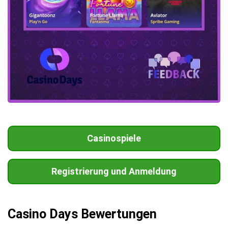
Casinospiele
Registrierung und Anmeldung
Casino Days Bewertungen