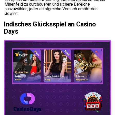
Minenfeld zu durchqueren und sichere Bereiche
auszuwählen; jeder erfolgreiche Versuch erhöht den
Gewinn.
Indisches Glücksspiel an Casino
Days