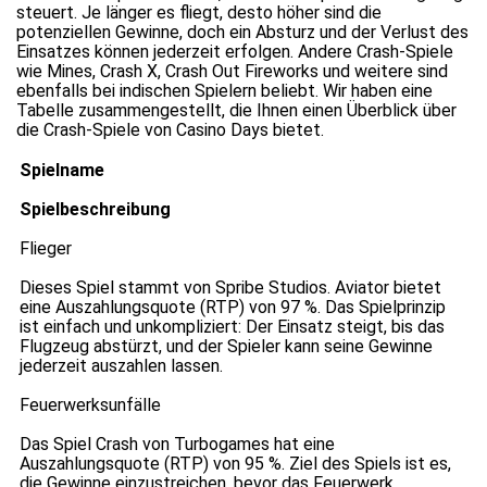
steuert. Je länger es fliegt, desto höher sind die
potenziellen Gewinne, doch ein Absturz und der Verlust des
Einsatzes können jederzeit erfolgen. Andere Crash-Spiele
wie Mines, Crash X, Crash Out Fireworks und weitere sind
ebenfalls bei indischen Spielern beliebt. Wir haben eine
Tabelle zusammengestellt, die Ihnen einen Überblick über
die Crash-Spiele von Casino Days bietet.
Spielname
Spielbeschreibung
Flieger
Dieses Spiel stammt von Spribe Studios. Aviator bietet
eine Auszahlungsquote (RTP) von 97 %. Das Spielprinzip
ist einfach und unkompliziert: Der Einsatz steigt, bis das
Flugzeug abstürzt, und der Spieler kann seine Gewinne
jederzeit auszahlen lassen.
Feuerwerksunfälle
Das Spiel Crash von Turbogames hat eine
Auszahlungsquote (RTP) von 95 %. Ziel des Spiels ist es,
die Gewinne einzustreichen, bevor das Feuerwerk