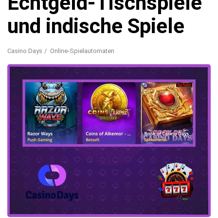
Echtgeld-Tischspiele
und indische Spiele
Casino Days
Online-Spielautomaten