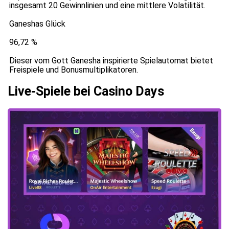
insgesamt 20 Gewinnlinien und eine mittlere Volatilität.
Ganeshas Glück
96,72 %
Dieser vom Gott Ganesha inspirierte Spielautomat bietet
Freispiele und Bonusmultiplikatoren.
Live-Spiele bei Casino Days