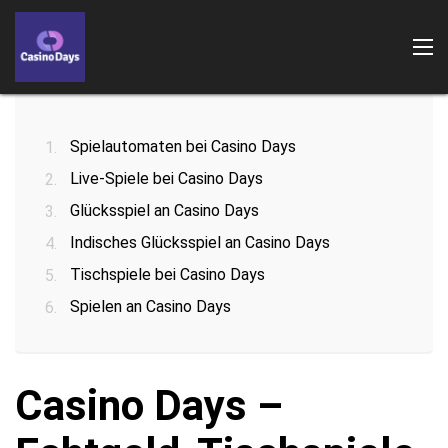
Spielautomaten bei Casino Days
Live-Spiele bei Casino Days
Glücksspiel an Casino Days
Indisches Glücksspiel an Casino Days
Tischspiele bei Casino Days
Spielen an Casino Days
Casino Days –