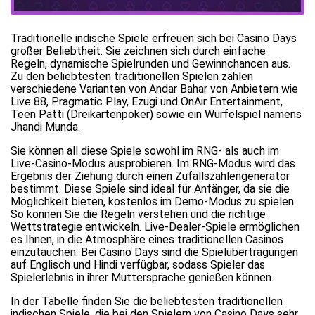
Traditionelle indische Spiele erfreuen sich bei Casino Days
großer Beliebtheit. Sie zeichnen sich durch einfache
Regeln, dynamische Spielrunden und Gewinnchancen aus.
Zu den beliebtesten traditionellen Spielen zählen
verschiedene Varianten von Andar Bahar von Anbietern wie
Live 88, Pragmatic Play, Ezugi und OnAir Entertainment,
Teen Patti (Dreikartenpoker) sowie ein Würfelspiel namens
Jhandi Munda.
Sie können all diese Spiele sowohl im RNG- als auch im
Live-Casino-Modus ausprobieren. Im RNG-Modus wird das
Ergebnis der Ziehung durch einen Zufallszahlengenerator
bestimmt. Diese Spiele sind ideal für Anfänger, da sie die
Möglichkeit bieten, kostenlos im Demo-Modus zu spielen.
So können Sie die Regeln verstehen und die richtige
Wettstrategie entwickeln. Live-Dealer-Spiele ermöglichen
es Ihnen, in die Atmosphäre eines traditionellen Casinos
einzutauchen. Bei Casino Days sind die Spielübertragungen
auf Englisch und Hindi verfügbar, sodass Spieler das
Spielerlebnis in ihrer Muttersprache genießen können.
In der Tabelle finden Sie die beliebtesten traditionellen
indischen Spiele, die bei den Spielern von Casino Days sehr