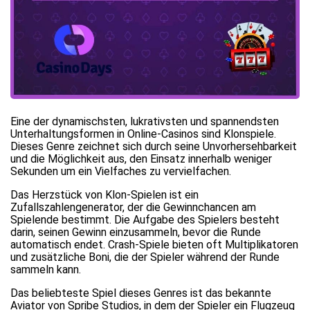
Eine der dynamischsten, lukrativsten und spannendsten
Unterhaltungsformen in Online-Casinos sind Klonspiele.
Dieses Genre zeichnet sich durch seine Unvorhersehbarkeit
und die Möglichkeit aus, den Einsatz innerhalb weniger
Sekunden um ein Vielfaches zu vervielfachen.
Das Herzstück von Klon-Spielen ist ein
Zufallszahlengenerator, der die Gewinnchancen am
Spielende bestimmt. Die Aufgabe des Spielers besteht
darin, seinen Gewinn einzusammeln, bevor die Runde
automatisch endet. Crash-Spiele bieten oft Multiplikatoren
und zusätzliche Boni, die der Spieler während der Runde
sammeln kann.
Das beliebteste Spiel dieses Genres ist das bekannte
Aviator von Spribe Studios, in dem der Spieler ein Flugzeug