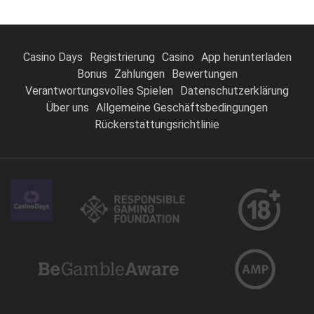
Casino Days
Registrierung
Casino
App herunterladen
Bonus
Zahlungen
Bewertungen
Verantwortungsvolles Spielen
Datenschutzerklärung
Über uns
Allgemeine Geschäftsbedingungen
Rückerstattungsrichtlinie