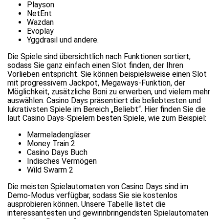
Playson
NetEnt
Wazdan
Evoplay
Yggdrasil und andere.
Die Spiele sind übersichtlich nach Funktionen sortiert,
sodass Sie ganz einfach einen Slot finden, der Ihren
Vorlieben entspricht. Sie können beispielsweise einen Slot
mit progressivem Jackpot, Megaways-Funktion, der
Möglichkeit, zusätzliche Boni zu erwerben, und vielem mehr
auswählen. Casino Days präsentiert die beliebtesten und
lukrativsten Spiele im Bereich „Beliebt“. Hier finden Sie die
laut Casino Days-Spielern besten Spiele, wie zum Beispiel:
Marmeladengläser
Money Train 2
Casino Days Buch
Indisches Vermögen
Wild Swarm 2
Die meisten Spielautomaten von Casino Days sind im
Demo-Modus verfügbar, sodass Sie sie kostenlos
ausprobieren können. Unsere Tabelle listet die
interessantesten und gewinnbringendsten Spielautomaten