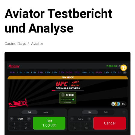
Aviator Testbericht
und Analyse
Casino Days
Aviator