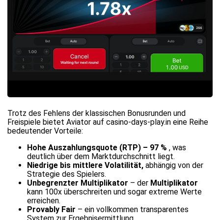
Trotz des Fehlens der klassischen Bonusrunden und
Freispiele bietet Aviator auf casino-days-play.in eine Reihe
bedeutender Vorteile:
Hohe Auszahlungsquote (RTP) – 97 %
, was
deutlich über dem Marktdurchschnitt liegt.
Niedrige bis mittlere Volatilität,
abhängig von der
Strategie des Spielers.
Unbegrenzter Multiplikator
– der
Multiplikator
kann 100x überschreiten und sogar extreme Werte
erreichen.
Provably Fair
– ein vollkommen transparentes
System zur Ergebnisermittlung.