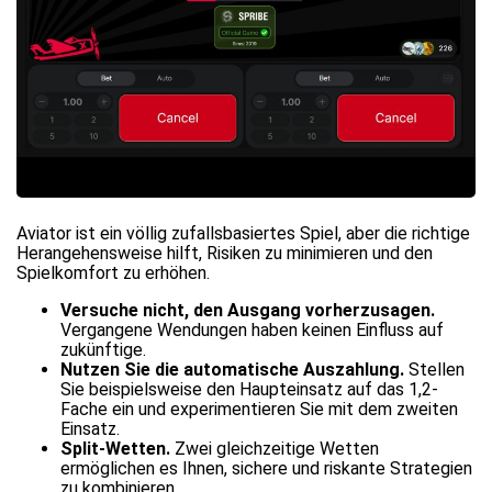
Aviator ist ein völlig zufallsbasiertes Spiel, aber die richtige
Herangehensweise hilft, Risiken zu minimieren und den
Spielkomfort zu erhöhen.
Versuche nicht, den Ausgang vorherzusagen.
Vergangene Wendungen haben keinen Einfluss auf
zukünftige.
Nutzen Sie die automatische Auszahlung.
Stellen
Sie beispielsweise den Haupteinsatz auf das 1,2-
Fache ein und experimentieren Sie mit dem zweiten
Einsatz.
Split-Wetten.
Zwei gleichzeitige Wetten
ermöglichen es Ihnen, sichere und riskante Strategien
zu kombinieren.