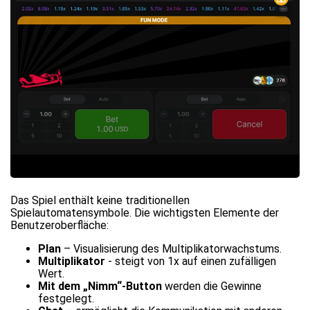
Das Spiel enthält keine traditionellen
Spielautomatensymbole. Die wichtigsten Elemente der
Benutzeroberfläche:
Plan
– Visualisierung des Multiplikatorwachstums.
Multiplikator
- steigt von 1x auf einen zufälligen
Wert.
Mit dem „Nimm“-Button
werden die Gewinne
festgelegt.