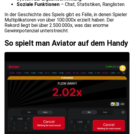
Soziale Funktionen
– Chat, Statistiken, Ranglisten.
In der Geschichte des Spiels gibt es Fälle, in denen Spieler
Multiplikatoren von über 100.000x erzielt haben. Der
Rekord liegt bei über 2.500.000x, was das enorme
Gewinnpotenzial unterstreicht.
So spielt man Aviator auf dem Handy