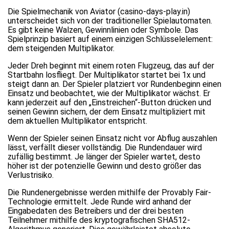
Die Spielmechanik von Aviator (casino-days-play.in)
unterscheidet sich von der traditioneller Spielautomaten.
Es gibt keine Walzen, Gewinnlinien oder Symbole. Das
Spielprinzip basiert auf einem einzigen Schlüsselelement:
dem steigenden Multiplikator.
Jeder Dreh beginnt mit einem roten Flugzeug, das auf der
Startbahn losfliegt. Der Multiplikator startet bei 1x und
steigt dann an. Der Spieler platziert vor Rundenbeginn einen
Einsatz und beobachtet, wie der Multiplikator wächst. Er
kann jederzeit auf den „Einstreichen“-Button drücken und
seinen Gewinn sichern, der dem Einsatz multipliziert mit
dem aktuellen Multiplikator entspricht.
Wenn der Spieler seinen Einsatz nicht vor Abflug auszahlen
lässt, verfällt dieser vollständig. Die Rundendauer wird
zufällig bestimmt. Je länger der Spieler wartet, desto
höher ist der potenzielle Gewinn und desto größer das
Verlustrisiko.
Die Rundenergebnisse werden mithilfe der Provably Fair-
Technologie ermittelt. Jede Runde wird anhand der
Eingabedaten des Betreibers und der drei besten
Teilnehmer mithilfe des kryptografischen SHA512-