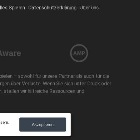
les Spielen
Datenschutzerklärung
Über uns
ielen – sowohl für unsere Partner als auch für die
orgen über Verluste. Wenn Sie sich unter Druck oder
n, stellen wir hilfreiche Ressourcen und
sern.
Akzeptieren