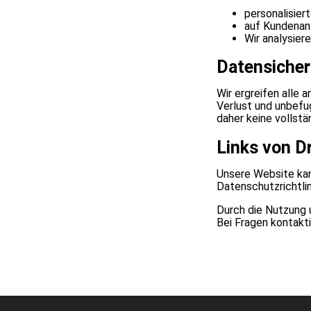
personalisiert
auf Kundenan
Wir analysier
Datensicher
Wir ergreifen all
Verlust und unbefug
daher keine vollstä
Links von Dr
Unsere Website kann
Datenschutzrichtlin
Durch die Nutzung 
Bei Fragen kontakti