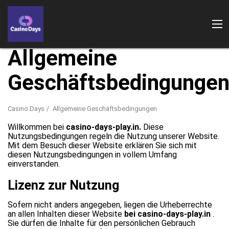
Allgemeine
Geschäftsbedingunge
Casino Days
Allgemeine Geschäftsbedingungen
Willkommen bei
casino-days-play.in.
Diese
Nutzungsbedingungen regeln die Nutzung unserer Website.
Mit dem Besuch dieser Website erklären Sie sich mit
diesen Nutzungsbedingungen in vollem Umfang
einverstanden.
Lizenz zur Nutzung
Sofern nicht anders angegeben, liegen die Urheberrechte
an allen Inhalten dieser Website
bei casino-days-play.in
.
Sie dürfen die Inhalte für den persönlichen Gebrauch