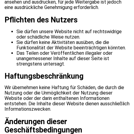
ansehen und ausdrucken, für jede Weitergabe ist jedoch
eine ausdrückliche Genehmigung erforderlich.
Pflichten des Nutzers
Sie dürfen unsere Website nicht auf rechtswidrige
oder schädliche Weise nutzen.
Sie dürfen keine Aktivitäten ausüben, die die
Funktionalität der Website beeinträchtigen könnten.
Das Teilen oder Veröffentlichen illegaler oder
unangemessener Inhalte auf dieser Seite ist
strengstens untersagt.
Haftungsbeschränkung
Wir übernehmen keine Haftung für Schäden, die durch die
Nutzung oder die Unmöglichkeit der Nutzung dieser
Website oder der darin enthaltenen Informationen
entstehen. Die Inhalte dieser Website dienen ausschließlich
Informationszwecken.
Änderungen dieser
Geschäftsbedingungen