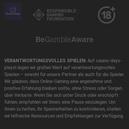
VERANTWORTUNGSVOLLES SPIELEN:
Auf casino-days-
play.in legen wir großen Wert auf verantwortungsvolles
Spielen – sowohl für unsere Partner als auch für die Spieler.
Wir glauben, dass Online-Gaming eine angenehme und
positive Erfahrung bleiben sollte, ohne Stress oder Sorgen
über Verluste. Wenn Sie sich unter Druck oder erschöpft
fühlen, empfehlen wir Ihnen, eine Pause einzulegen. Um
Ihnen zu helfen, Ihr Spielverhalten zu kontrollieren, stellen
wir hilfreiche Ressourcen und Empfehlungen zur Verfügung.