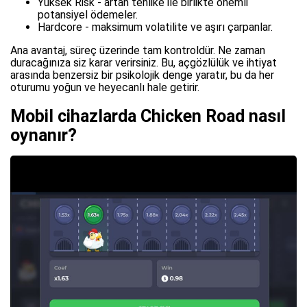
Yüksek Risk - artan tehlike ile birlikte önemli
potansiyel ödemeler.
Hardcore - maksimum volatilite ve aşırı çarpanlar.
Ana avantaj, süreç üzerinde tam kontroldür. Ne zaman
duracağınıza siz karar verirsiniz. Bu, açgözlülük ve ihtiyat
arasında benzersiz bir psikolojik denge yaratır, bu da her
oturumu yoğun ve heyecanlı hale getirir.
Mobil cihazlarda Chicken Road nasıl
oynanır?