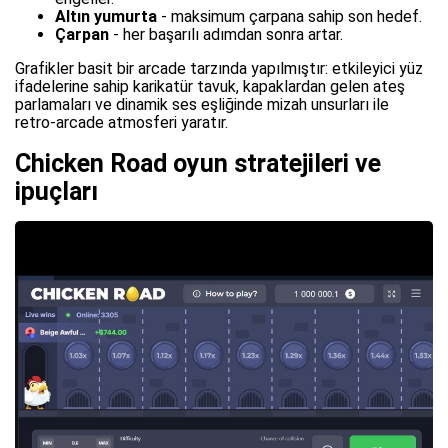
Altın yumurta
- maksimum çarpana sahip son hedef.
Çarpan
- her başarılı adımdan sonra artar.
Grafikler basit bir arcade tarzında yapılmıştır: etkileyici yüz
ifadelerine sahip karikatür tavuk, kapaklardan gelen ateş
parlamaları ve dinamik ses eşliğinde mizah unsurları ile
retro-arcade atmosferi yaratır.
Chicken Road oyun stratejileri ve
ipuçları