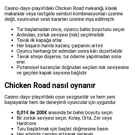
Casino-days-play.in'deki Chicken Road mekaniği, klasik
makaralar veya rastgele sembol kombinasyonları üzerine
değil, oyuncunun sıralı kararları üzerine inşa edilmiştir.
Tur başlamadan önce, oyuncu bahis boyutunu seçer.
Ardından, zorluk seviyesi (risk) seçilmelidir.
Tavuk ilk kapağa atlar.
Her başarılı hamle kazanç çarpanını artırır.
Oyuncu herhangi bir adımdan sonra kârı düzeltebilir.
Tavuk ateşe düşerse, tur ödeme yapılmadan sona
erer.
Potansiyel kazançlar doğrudan seçilen risk seviyesine
ve geçilen kapak sayısına bağlıdır.
Chicken Road nasıl oynanır
Casino-days-play.in'deki oyun sezgiseldir ve hem yeni
başlayanlar hem de deneyimli oyuncular için uygundur.
0,01€ ile 200€
arasında bir bahis boyutu seçin.
Bir zorluk seviyesi seçin: Kolay, Orta, Zor veya
Hardcore.
Turu başlatmak için başlat düğmesine basın.
Her adımda çarpanı artırarak ilerleyin.