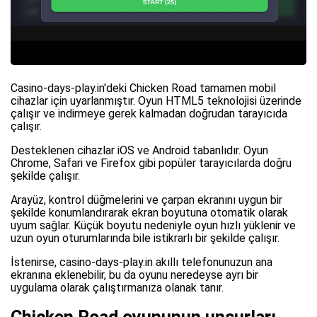
Casino-days-play.in'deki Chicken Road tamamen mobil
cihazlar için uyarlanmıştır. Oyun HTML5 teknolojisi üzerinde
çalışır ve indirmeye gerek kalmadan doğrudan tarayıcıda
çalışır.
Desteklenen cihazlar iOS ve Android tabanlıdır. Oyun
Chrome, Safari ve Firefox gibi popüler tarayıcılarda doğru
şekilde çalışır.
Arayüz, kontrol düğmelerini ve çarpan ekranını uygun bir
şekilde konumlandırarak ekran boyutuna otomatik olarak
uyum sağlar. Küçük boyutu nedeniyle oyun hızlı yüklenir ve
uzun oyun oturumlarında bile istikrarlı bir şekilde çalışır.
İstenirse, casino-days-play.in akıllı telefonunuzun ana
ekranına eklenebilir, bu da oyunu neredeyse ayrı bir
uygulama olarak çalıştırmanıza olanak tanır.