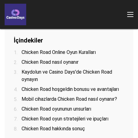
İçindekiler
Chicken Road Online Oyun Kuralları
Chicken Road nasıl oynanır
Kaydolun ve Casino Days'de Chicken Road
oynayın
Chicken Road hoşgeldin bonusu ve avantajları
Mobil cihazlarda Chicken Road nasıl oynanır?
Chicken Road oyununun unsurları
Chicken Road oyun stratejileri ve ipuçları
Chicken Road hakkında sonuç