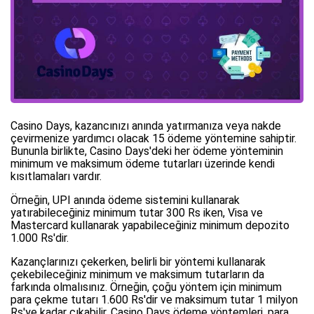
Casino Days, kazancınızı anında yatırmanıza veya nakde
çevirmenize yardımcı olacak 15 ödeme yöntemine sahiptir.
Bununla birlikte, Casino Days'deki her ödeme yönteminin
minimum ve maksimum ödeme tutarları üzerinde kendi
kısıtlamaları vardır.
Örneğin, UPI anında ödeme sistemini kullanarak
yatırabileceğiniz minimum tutar 300 Rs iken, Visa ve
Mastercard kullanarak yapabileceğiniz minimum depozito
1.000 Rs'dir.
Kazançlarınızı çekerken, belirli bir yöntemi kullanarak
çekebileceğiniz minimum ve maksimum tutarların da
farkında olmalısınız. Örneğin, çoğu yöntem için minimum
para çekme tutarı 1.600 Rs'dir ve maksimum tutar 1 milyon
Rs'ye kadar çıkabilir. Casino Days ödeme yöntemleri, para