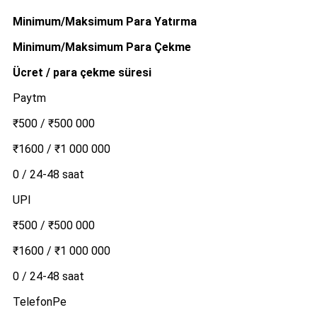
Minimum/Maksimum Para Yatırma
Minimum/Maksimum Para Çekme
Ücret /
para çekme süresi
Paytm
₹500 / ₹500 000
₹1600 / ₹1 000 000
0 / 24-48 saat
UPI
₹500 / ₹500 000
₹1600 / ₹1 000 000
0 / 24-48 saat
TelefonPe