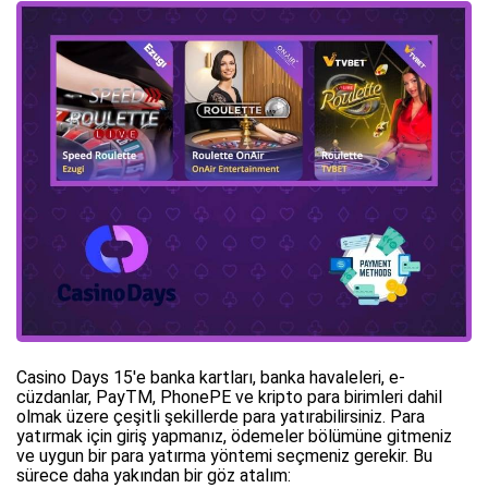
Casino Days 15'e banka kartları, banka havaleleri, e-
cüzdanlar, PayTM, PhonePE ve kripto para birimleri dahil
olmak üzere çeşitli şekillerde para yatırabilirsiniz. Para
yatırmak için giriş yapmanız, ödemeler bölümüne gitmeniz
ve uygun bir para yatırma yöntemi seçmeniz gerekir. Bu
sürece daha yakından bir göz atalım: