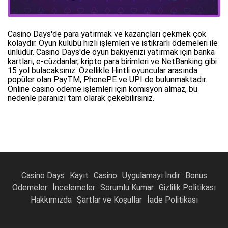
Casino Days'de para yatırmak ve kazançları çekmek çok
kolaydır. Oyun kulübü hızlı işlemleri ve istikrarlı ödemeleri ile
ünlüdür. Casino Days'de oyun bakiyenizi yatırmak için banka
kartları, e-cüzdanlar, kripto para birimleri ve NetBanking gibi
15 yol bulacaksınız. Özellikle Hintli oyuncular arasında
popüler olan PayTM, PhonePE ve UPI de bulunmaktadır.
Online casino ödeme işlemleri için komisyon almaz, bu
nedenle paranızı tam olarak çekebilirsiniz.
Casino Days
Kayıt
Casino
Uygulamayı İndir
Bonus
Ödemeler
İncelemeler
Sorumlu Kumar
Gizlilik Politikası
Hakkımızda
Şartlar ve Koşullar
İade Politikası