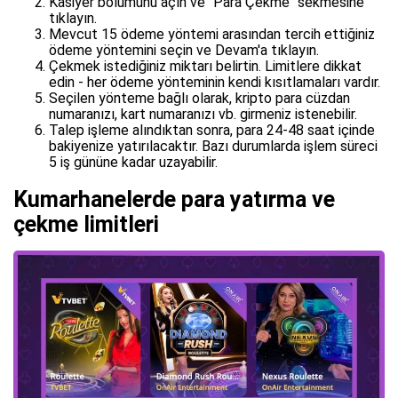
Kasiyer bölümünü açın ve "Para Çekme" sekmesine
tıklayın.
Mevcut 15 ödeme yöntemi arasından tercih ettiğiniz
ödeme yöntemini seçin ve Devam'a tıklayın.
Çekmek istediğiniz miktarı belirtin. Limitlere dikkat
edin - her ödeme yönteminin kendi kısıtlamaları vardır.
Seçilen yönteme bağlı olarak, kripto para cüzdan
numaranızı, kart numaranızı vb. girmeniz istenebilir.
Talep işleme alındıktan sonra, para 24-48 saat içinde
bakiyenize yatırılacaktır. Bazı durumlarda işlem süreci
5 iş gününe kadar uzayabilir.
Kumarhanelerde para yatırma ve
çekme limitleri