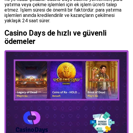
yatırma veya çekme işlemleri için ek işlem ücreti talep
etmez. İşlem süresi de önemli bir faktördür: para yatırma
işlemleri anında kredilendirilir ve kazançların çekilmesi
yaklaşık 24 saat sürer.
Casino Days de hızlı ve güvenli
ödemeler