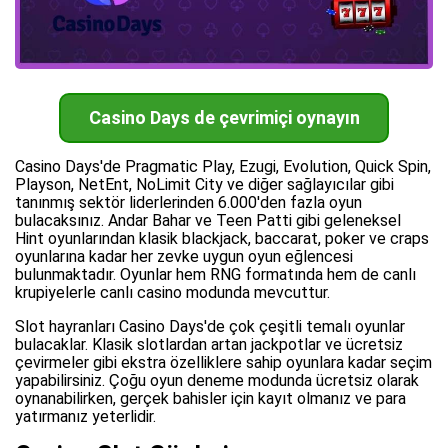
Casino Days de çevrimiçi oynayın
Casino Days'de Pragmatic Play, Ezugi, Evolution, Quick Spin,
Playson, NetEnt, NoLimit City ve diğer sağlayıcılar gibi
tanınmış sektör liderlerinden 6.000'den fazla oyun
bulacaksınız. Andar Bahar ve Teen Patti gibi geleneksel
Hint oyunlarından klasik blackjack, baccarat, poker ve craps
oyunlarına kadar her zevke uygun oyun eğlencesi
bulunmaktadır. Oyunlar hem RNG formatında hem de canlı
krupiyelerle canlı casino modunda mevcuttur.
Slot hayranları Casino Days'de çok çeşitli temalı oyunlar
bulacaklar. Klasik slotlardan artan jackpotlar ve ücretsiz
çevirmeler gibi ekstra özelliklere sahip oyunlara kadar seçim
yapabilirsiniz. Çoğu oyun deneme modunda ücretsiz olarak
oynanabilirken, gerçek bahisler için kayıt olmanız ve para
yatırmanız yeterlidir.