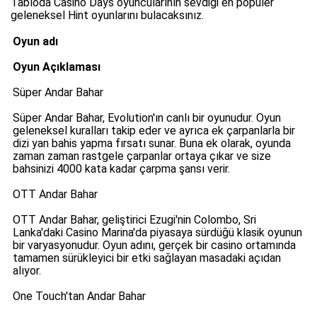
Tabloda Casino Days oyuncularının sevdiği en popüler
geleneksel Hint oyunlarını bulacaksınız.
Oyun adı
Oyun Açıklaması
Süper Andar Bahar
Süper Andar Bahar, Evolution'ın canlı bir oyunudur. Oyun
geleneksel kuralları takip eder ve ayrıca ek çarpanlarla bir
dizi yan bahis yapma fırsatı sunar. Buna ek olarak, oyunda
zaman zaman rastgele çarpanlar ortaya çıkar ve size
bahsinizi 4000 kata kadar çarpma şansı verir.
OTT Andar Bahar
OTT Andar Bahar, geliştirici Ezugi'nin Colombo, Sri
Lanka'daki Casino Marina'da piyasaya sürdüğü klasik oyunun
bir varyasyonudur. Oyun adını, gerçek bir casino ortamında
tamamen sürükleyici bir etki sağlayan masadaki açıdan
alıyor.
One Touch'tan Andar Bahar