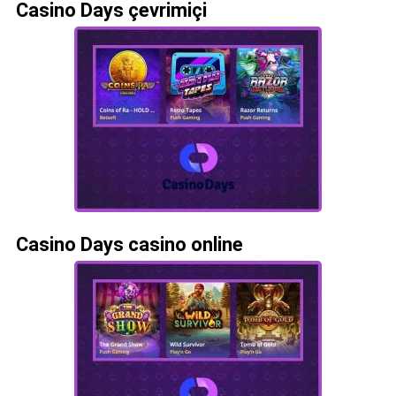
Casino Days çevrimiçi
Casino Days casino online