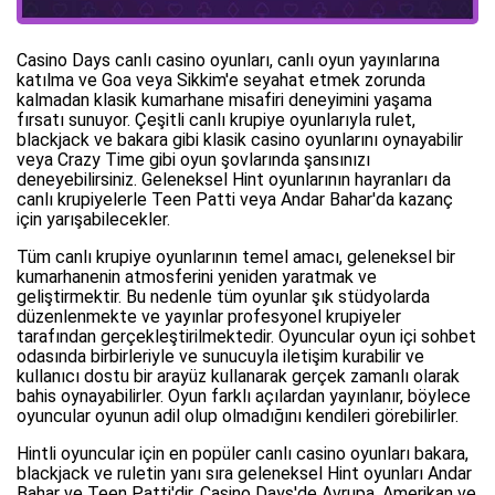
Casino Days canlı casino oyunları, canlı oyun yayınlarına
katılma ve Goa veya Sikkim'e seyahat etmek zorunda
kalmadan klasik kumarhane misafiri deneyimini yaşama
fırsatı sunuyor. Çeşitli canlı krupiye oyunlarıyla rulet,
blackjack ve bakara gibi klasik casino oyunlarını oynayabilir
veya Crazy Time gibi oyun şovlarında şansınızı
deneyebilirsiniz. Geleneksel Hint oyunlarının hayranları da
canlı krupiyelerle Teen Patti veya Andar Bahar'da kazanç
için yarışabilecekler.
Tüm canlı krupiye oyunlarının temel amacı, geleneksel bir
kumarhanenin atmosferini yeniden yaratmak ve
geliştirmektir. Bu nedenle tüm oyunlar şık stüdyolarda
düzenlenmekte ve yayınlar profesyonel krupiyeler
tarafından gerçekleştirilmektedir. Oyuncular oyun içi sohbet
odasında birbirleriyle ve sunucuyla iletişim kurabilir ve
kullanıcı dostu bir arayüz kullanarak gerçek zamanlı olarak
bahis oynayabilirler. Oyun farklı açılardan yayınlanır, böylece
oyuncular oyunun adil olup olmadığını kendileri görebilirler.
Hintli oyuncular için en popüler canlı casino oyunları bakara,
blackjack ve ruletin yanı sıra geleneksel Hint oyunları Andar
Bahar ve Teen Patti'dir. Casino Days'de Avrupa, Amerikan ve