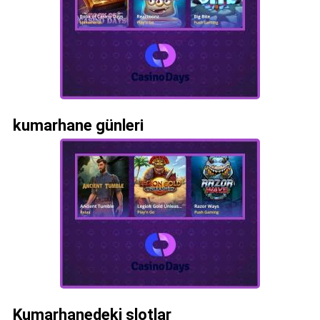
kumarhane günleri̇
Kumarhanedeki slotlar