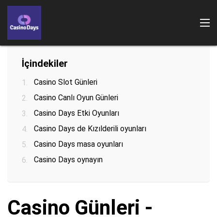
İçindekiler
Casino Slot Günleri
Casino Canlı Oyun Günleri
Casino Days Etki Oyunları
Casino Days de Kızılderili oyunları
Casino Days masa oyunları
Casino Days oynayın
Casino Günleri -