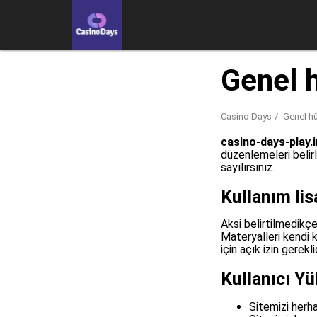
Genel 
Casino Days
Genel h
casino-days-play.i
düzenlemeleri belir
sayılırsınız.
Kullanım lis
Aksi belirtilmedikç
Materyalleri kendi k
için açık izin gereklid
Kullanıcı Yü
Sitemizi herha