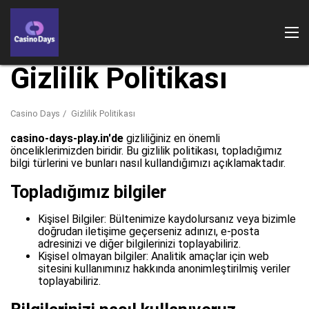
Gizlilik Politikası
Casino Days
Gizlilik Politikası
casino-days-play.in'de
gizliliğiniz en önemli
önceliklerimizden biridir. Bu gizlilik politikası, topladığımız
bilgi türlerini ve bunları nasıl kullandığımızı açıklamaktadır.
Topladığımız bilgiler
Kişisel Bilgiler: Bültenimize kaydolursanız veya bizimle
doğrudan iletişime geçerseniz adınızı, e-posta
adresinizi ve diğer bilgilerinizi toplayabiliriz.
Kişisel olmayan bilgiler: Analitik amaçlar için web
sitesini kullanımınız hakkında anonimleştirilmiş veriler
toplayabiliriz.